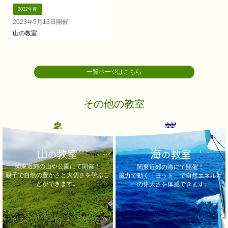
2022年度
2023年5月13日開催
山の教室
一覧ページはこちら
その他の教室
関東近郊の山や公園にて開催！
関東近郊の海にて開催！
親子で自然の豊かさと大切さを学ぶこ
風力で動く「ヨット」で自然エネルギ
とができます。
ーの偉大さを体感できます。