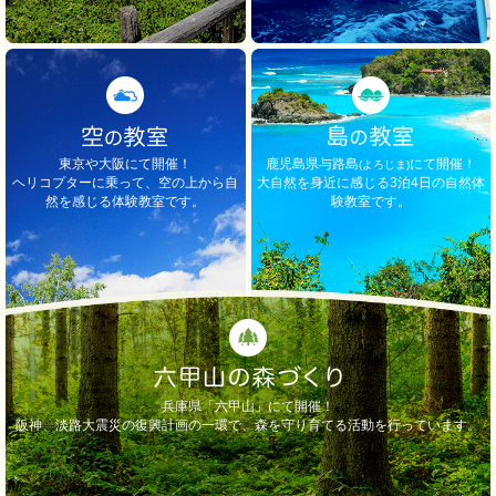
東京や大阪にて開催！
鹿児島県与路島
にて開催！
(よろじま)
ヘリコプターに乗って、空の上から自
大自然を身近に感じる3泊4日の自然体
然を感じる体験教室です。
験教室です。
兵庫県「六甲山」にて開催！
阪神、淡路大震災の復興計画の一環で、森を守り育てる活動を行っています。