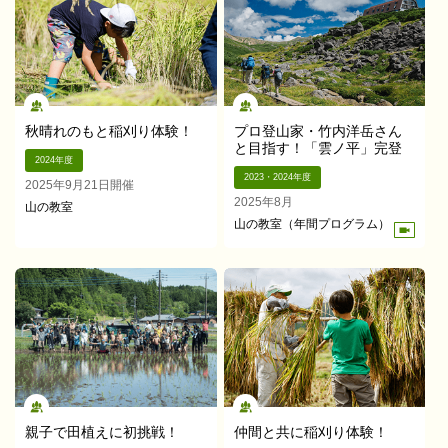
秋晴れのもと稲刈り体験！
プロ登山家・竹内洋岳さん
と目指す！「雲ノ平」完登
2024年度
2023・2024年度
2025年9月21日開催
2025年8月
山の教室
山の教室（年間プログラム）
親子で田植えに初挑戦！
仲間と共に稲刈り体験！